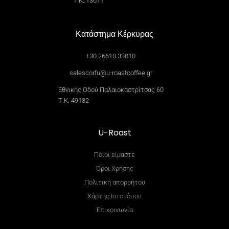
Τ.Κ. 13671
Κατάστημα Κέρκυρας
+30 26610 33010
salescorfu@u-roastcoffee.gr
Εθνικής Οδού Παλαιοκαστρίτσας 60
Τ.Κ. 49132
U-Roast
Ποιοι είμαστε
Όροι Χρήσης
Πολιτική απορρήτου
Χάρτης Ιστοτόπου
Επικοινωνία