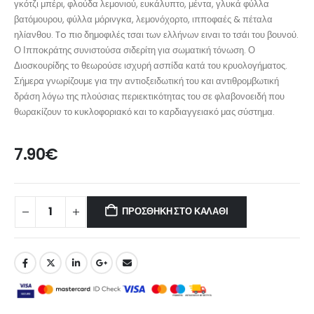
γκότζι μπέρι, φλούδα λεμονιού, ευκάλυπτο, μέντα, γλυκά φύλλα
βατόμουρου, φύλλα μόρινγκα, λεμονόχορτο, ιπποφαές & πέταλα
ηλίανθου. To πιο δημοφιλές τσαι των ελλήνων ειναι το τσάι του βουνού.
Ο Ιπποκράτης συνιστούσα σιδερίτη για σωματική τόνωση. Ο
Διοσκουρίδης το θεωρούσε ισχυρή ασπίδα κατά του κρυολογήματος.
Σήμερα γνωρίζουμε για την αντιοξειδωτική του και αντιθρομβωτική
δράση λόγω της πλούσιας περιεκτικότητας του σε φλαβονοειδή που
θωρακίζουν το κυκλοφοριακό και το καρδιαγγειακό μας σύστημα.
7.90
€
ΠΡΟΣΘΉΚΗ ΣΤΟ ΚΑΛΆΘΙ