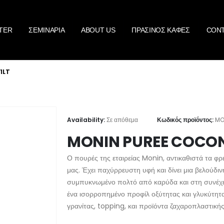
TER
ΣΕΜΙΝΑΡΙΑ
ABOUT US
ΠΡΑΣΙΝΟΣ ΚΑΦΕΣ
CON
1LT
Availability:
Σε απόθεμα
Κωδικός προϊόντος:
MO
MONIN PUREE COCONU
Ο πουρές της εταιρείας Monin, αντικαθιστά τα φρ
μας. Έχει παχύρρευστη υφή και δίνει μια βελούδι
συμπυκνωμένο πολτό από καρύδα και στη συνέχει
ένα ισορροπημένο προφίλ οξύτητας και γλυκύτητα
γρανίτας, topping, και προϊόντα ζαχαροπλαστικής 