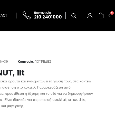
Επικοινωνία
0
TACT
210 2401000
N-39
Κατηγορία:
ΠΟΥΡΕΔΕΣ
T, 1lt
έσκα φρούτα και ενσωματώνει τη γεύση τους στα κοκτέιλ
νη αίσθηση στο κοκτέιλ. Παρασκευάζεται από
α προστίθεται η ζάχαρη και το οξύ για να δημιουργήσουν
ς. Είναι ιδανικός για παρασκευή cocktail, smoothie,
και μαγειρικής.