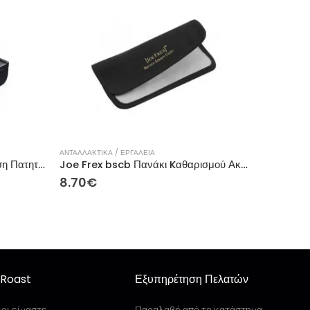
ΑΝΤΑΛΛΑΚΤΙΚΑ / ΕΡΓΑΛΕΙΑ
Belogia tmcs 710 Corner Θέση Πατητηριού
Joe Frex bscb Πανάκι Kαθαρισμού Ακροφύσιου Aτμού Μαύρο
8.70
€
Roast
Εξυπηρέτηση Πελατών