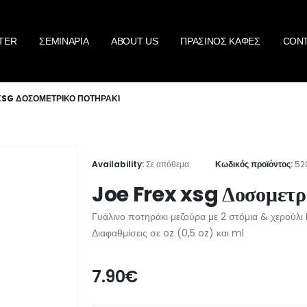
TER
ΣΕΜΙΝΑΡΙΑ
ABOUT US
ΠΡΑΣΙΝΟΣ ΚΑΦΕΣ
CON
XSG ΔΟΣΟΜΕΤΡΙΚΌ ΠΟΤΗΡΆΚΙ
Availability:
Σε απόθεμα
Κωδικός προϊόντος:
52
Joe Frex xsg Δοσομετρ
Γυάλινο ποτηράκι μεζούρα με 2 στόμια & χερούλι 
Διαφαθμίσεις σε oz (0,5 oz) και ml
7.90
€