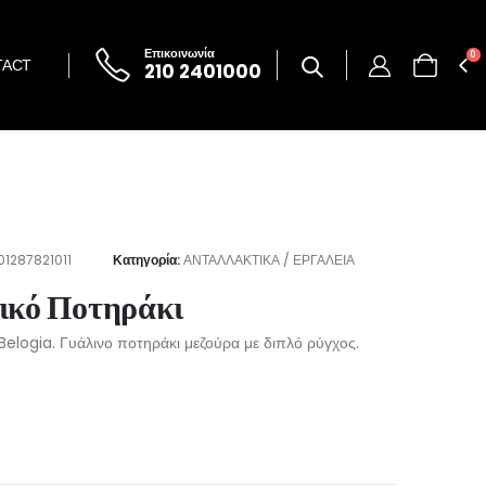
Επικοινωνία
0
TACT
210 2401000
01287821011
Κατηγορία:
ΑΝΤΑΛΛΑΚΤΙΚΑ / ΕΡΓΑΛΕΙΑ
ικό Ποτηράκι
Belogia. Γυάλινο ποτηράκι μεζούρα με διπλό ρύγχος.