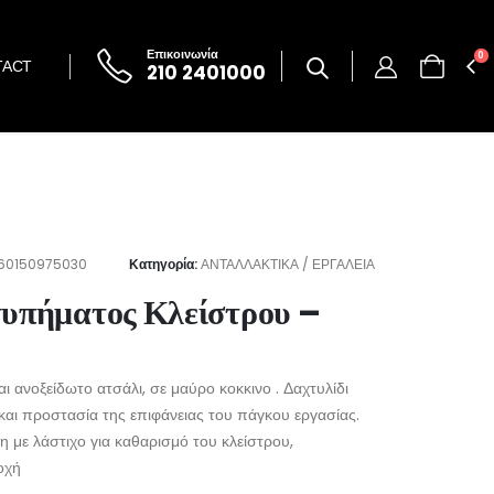
Επικοινωνία
0
TACT
210 2401000
60150975030
Κατηγορία:
ΑΝΤΑΛΛΑΚΤΙΚΑ / ΕΡΓΑΛΕΙΑ
τυπήματος Κλείστρου –
ι ανοξείδωτο ατσάλι, σε μαύρο κοκκινο . Δαχτυλίδι
και προστασία της επιφάνειας του πάγκου εργασίας.
 με λάστιχο για καθαρισμό του κλείστρου,
οχή