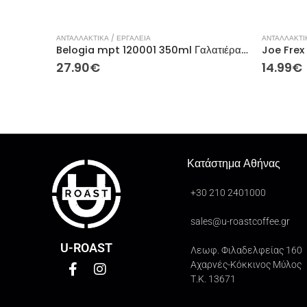
ΑΝΤΑΛΛΑΚΤΙΚΑ / ΕΡΓΑΛΕΙΑ
ΑΝΤΑΛΛΑΚΤΙΚ
Belogia mpt 120001 350ml Γαλατιέρα Μεταλλικό RED
Joe Frex
27.90
€
14.99
€
Κατάστημα Αθήνας
+30 210 2401000
sales@u-roastcoffee.gr
U-ROAST
Λεωφ. Φιλαδελφείας 160
Αχαρνές-Κόκκινος Μύλος
Τ.Κ. 13671