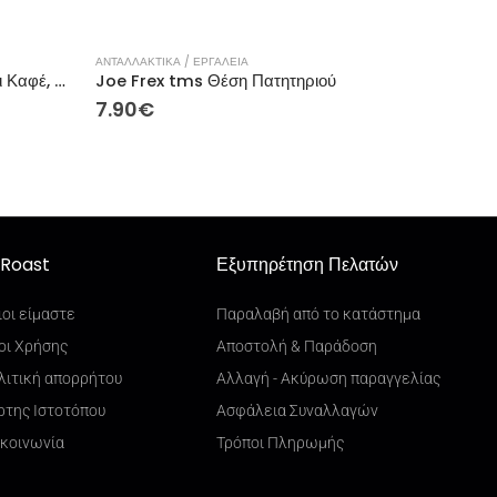
ΑΝΤΑΛΛΑΚΤΙΚΑ / ΕΡΓΑΛΕΙΑ
Belogia ctcb 250001 Πατητήρι Καφέ, Μπλε Ø53mm
Joe Frex tms Θέση Πατητηριού
7.90
€
Roast
Εξυπηρέτηση Πελατών
ιοι είμαστε
Παραλαβή από το κατάστημα
οι Χρήσης
Αποστολή & Παράδοση
λιτική απορρήτου
Αλλαγή - Ακύρωση παραγγελίας
ρτης Ιστοτόπου
Ασφάλεια Συναλλαγών
ικοινωνία
Τρόποι Πληρωμής