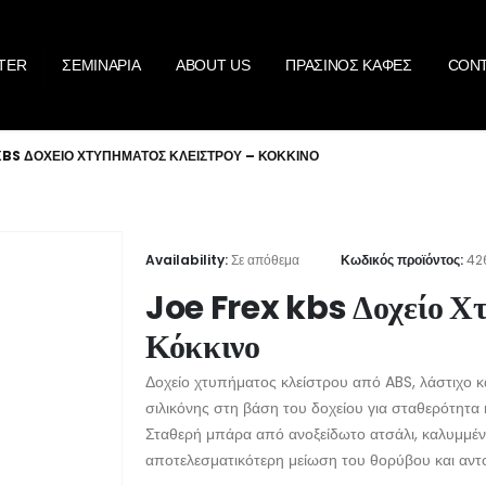
TER
ΣΕΜΙΝΑΡΙΑ
ABOUT US
ΠΡΑΣΙΝΟΣ ΚΑΦΕΣ
CON
KBS ΔΟΧΕΊΟ ΧΤΥΠΉΜΑΤΟΣ ΚΛΕΊΣΤΡΟΥ – ΚΌΚΚΙΝΟ
Availability:
Σε απόθεμα
Κωδικός προϊόντος:
42
Joe Frex kbs Δοχείο Χ
Κόκκινο
Δοχείο χτυπήματος κλείστρου από ABS, λάστιχο κα
σιλικόνης στη βάση του δοχείου για σταθερότητα 
Σταθερή μπάρα από ανοξείδωτο ατσάλι, καλυμμένη
αποτελεσματικότερη μείωση του θορύβου και αντ