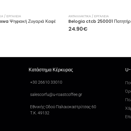
Α / ΕΡΓΑΛΕΙΑ
ΑΝΤΑΛΛΑΚΤΙΚΑ / ΕΡΓΑΛΕΙΑ
 xwa Ψηφιακή Ζυγαριά Καφέ
24.90
€
Κατάστημα Κέρκυρας
U-
+30 26610 33010
Πο
Όρ
salescorfu@u-roastcoffee.gr
Πο
Εθνικής Οδού Παλαιοκαστρίτσας 60
Χά
Τ.Κ. 49132
Επ