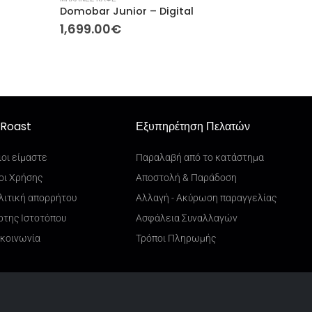
Domobar Junior – Digital
1,699.00
€
Roast
Εξυπηρέτηση Πελατών
ιοι είμαστε
Παραλαβή από το κατάστημα
οι Χρήσης
Αποστολή & Παράδοση
λιτική απορρήτου
Αλλαγή - Ακύρωση παραγγελίας
ρτης Ιστοτόπου
Ασφάλεια Συναλλαγών
ικοινωνία
Τρόποι Πληρωμής