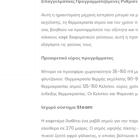
Επαγγελματικές Προγραμματιζόμενες Ρυθμίσε
Αυτή η ημιαυτόματη μηχανή εσπρέσο μπορεί να ρ
εκχύλισης, τη θερμοκρασία ατμού και τον χρόνο π
σας βοηθούν να προσαρμόσετε την οξύτητα και τη
κόκκους καφέ διαφορετικών γεύσεων, αυτή η προ
εξαγάγετε τις γεύσεις τους.
Προαιρετικό εύρος προγράμματος
Μπορεί να προσφέρει χωρητικότητα 35-150 ml μ
φλυτζανιού. Θερμοκρασία θερμής εκχύλισης 90-9
θερμοκρασίας ατμού 125-150 Κελσίου. εύρος χρό
ένδειξης θερμοκρασίας: Οι Κελσίου και Φαρενάιτ
Ισχυρό σύστημα Steam
Η καφετιέρα διαθέτει ένα ραβδί ατμού για την πα
ελεύθερα σε 270 μοίρες. Ο ατμός υψηλής πίεσης 
πυκνό ζεστό αφρό γάλακτος, ο οποίος βελτιώνει 