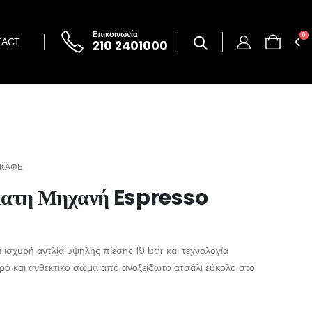
Επικοινωνία
0
TACT
210 2401000
 ΚΑΦΕ
ατη Μηχανή Espresso
ισχυρή αντλία υψηλής πίεσης 19 bar και τεχνολογία
ρό και ανθεκτικό σώμα από ανοξείδωτο ατσάλι εύκολο στο