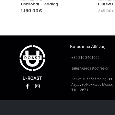
Domobar – Analog
1,190.00
€
345.00
€
Κατάστημα Αθήνας
+30 210 2401000
sales@u-roastcoffee.gr
U-ROAST
Λεωφ. Φιλαδελφείας 160
Αχαρνές-Κόκκινος Μύλος
Τ.Κ. 13671