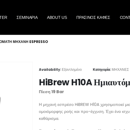
TER
ΣΕΜΙΝΑΡΙΑ
ABOUT US
ΠΡΑΣΙΝΟΣ ΚΑΦΕΣ
CON
ΤΌΜΑΤΗ ΜΗΧΑΝΉ ESPRESSO
Availability:
Εξαντλημένο
Κατηγορία:
ΜΗΧΑΝΕΣ
HiBrew H10A Ημιαυτόμ
Πίεση 19 Bar
Η μηχανή εσπρέσο HiBREW H10A χρησιμοποιεί μια 
ομοιόμορφης ροής και προ-έγχυση. Έχει ένα ισχυ
καθάρισμα.