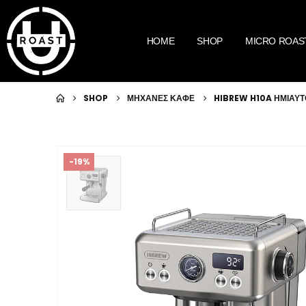
HOME
SHOP
MICRO ROAS
SHOP
ΜΗΧΑΝΕΣ ΚΑΦΕ
HIBREW H10A ΗΜΙΑΥ
-19%