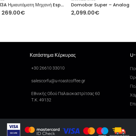
HiBrew H13A Ημιαυτόματη Μηχανή Espresso
Domobar Super – Analog
269.00
€
2,099.00
€
Κατάστημα Κέρκυρας
U-
+30 26610 33010
Πο
Όρ
salescorfu@u-roastcoffee.gr
Πο
Εθνικής Οδού Παλαιοκαστρίτσας 60
Χά
Τ.Κ. 49132
Επ