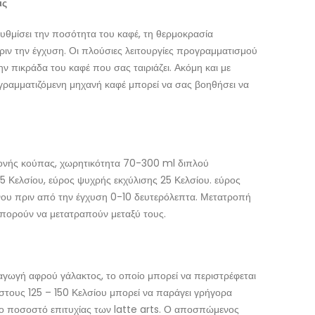
ις
υθμίσει την ποσότητα του καφέ, τη θερμοκρασία
ριν την έγχυση. Οι πλούσιες λειτουργίες προγραμματισμού
ν πικράδα του καφέ που σας ταιριάζει. Ακόμη και με
γραμματιζόμενη μηχανή καφέ μπορεί να σας βοηθήσει να
ονής κούπας, χωρητικότητα 70-300 ml διπλού
5 Κελσίου, εύρος ψυχρής εκχύλισης 25 Κελσίου. εύρος
νου πριν από την έγχυση 0-10 δευτερόλεπτα. Μετατροπή
 μπορούν να μετατραπούν μεταξύ τους.
ραγωγή αφρού γάλακτος, το οποίο μπορεί να περιστρέφεται
στους 125 – 150 Κελσίου μπορεί να παράγει γρήγορα
το ποσοστό επιτυχίας των latte arts. Ο αποσπώμενος