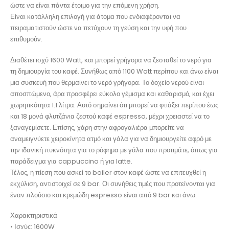
ώστε να είναι πάντα έτοιμο για την επόμενη χρήση.
Είναι κατάλληλη επιλογή για άτομα που ενδιαφέρονται να
πειραματιστούν ώστε να πετύχουν τη γεύση και την υφή που
επιθυμούν.
Διαθέτει ισχύ 1600 Watt, και μπορεί γρήγορα να ζεσταθεί το νερό για
τη δημιουργία του καφέ. Συνήθως από 1100 Watt περίπου και άνω είναι
μια συσκευή που θερμαίνει το νερό γρήγορα. Το δοχείο νερού είναι
αποσπώμενο, άρα προσφέρει εύκολο γέμισμα και καθαρισμό, και έχει
χωρητικότητα 1.1 λίτρα. Αυτό σημαίνει ότι μπορεί να φτιάξει περίπου έως
και 18 μονά φλυτζάνια ζεστού καφέ espresso, μέχρι χρειαστεί να το
ξαναγεμίσετε. Επίσης, χάρη στην αφρογαλιέρα μπορείτε να
αναμειγνύετε χειροκίνητα ατμό και γάλα για να δημιουργείτε αφρό με
την ιδανική πυκνότητα για το ρόφημα με γάλα που προτιμάτε, όπως για
παράδειγμα για cappuccino ή για latte.
Τέλος, η πίεση που ασκεί το boiler στον καφέ ώστε να επιτευχθεί η
εκχύλιση, αντιστοιχεί σε 9 bar. Οι συνήθεις τιμές που προτείνονται για
έναν πλούσιο και κρεμώδη espresso είναι από 9 bar και άνω.
Χαρακτηριστικά
• Ισχύς: 1600W