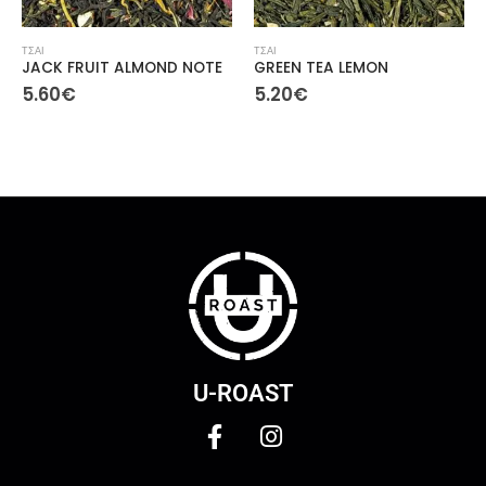
ΤΣΑΙ
ΤΣΑΙ
FRUIT ALMOND NOTE
GREEN TEA LEMON
GREEN T
€
5.20
€
5.30
€
U-ROAST