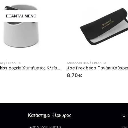
ΕΞΑΝΤΛΗΜΈΝΟ
Α / ΕΡΓΑΛΕΙΑ
ΑΝΤΑΛΛΑΚΤΙΚΑ / ΕΡΓΑΛΕΙΑ
Joe Frex kbs Δοχείο Χτυπήματος Κλείστρου – Γκρι
8.70
€
Κατάστημα Κέρκυρας
U-
+30 26610 33010