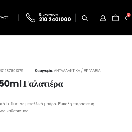
Επικοινωνία
0
TACT
210 2401000
201287801075
Κατηγορία:
ΑΝΤΑΛΛΑΚΤΙΚΑ / ΕΡΓΑΛΕΙΑ
50ml Γαλατιέρα
από teflon σε μεταλλικό μαύρο. Ευκολη παρασκευη
λος καθαρισμος.