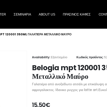
TER
ΣΕΜΙΝΑΡΙΑ
ABOUT US
ΠΡΑΣΙΝΟΣ ΚΑΦΕΣ
CON
PT 120001 350ML ΓΑΛΑΤΙΈΡΑ ΜΕΤΑΛΛΙΚΌ ΜΑΎΡΟ
Availability:
Εξαντλημένο
Κωδικός προϊόντος:
5
Belogia mpt 120001 3
Μεταλλικό Μαύρο
Γαλατιέρα από ανοξείδωτο ατσάλι με επικάλυψη 
αφρογαλακτος. Ιδανικο ρυγχος για latte art.Ευκο
15.50
€