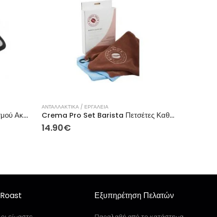
ΑΝΤΑΛΛΑΚΤΙΚΑ / ΕΡΓΑΛΕΙΑ
Joe Frex bscb Πανάκι Kαθαρισμού Ακροφύσιου Aτμού Μαύρο
Crema Pro Set Barista Πετσέτες Καθαρισμού Μικρoϊνών
14.90
€
Roast
Εξυπηρέτηση Πελατών