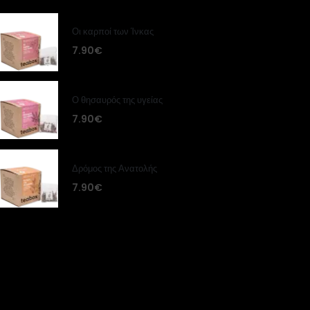
Οι καρποί των Ίνκας
7.90
€
Ο θησαυρός της υγείας
7.90
€
Δρόμος της Ανατολής
7.90
€